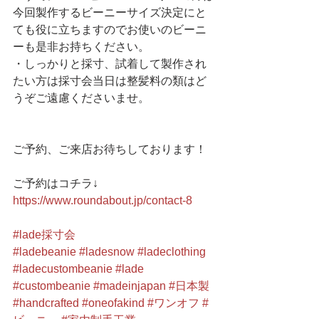
今回製作するビーニーサイズ決定にと
ても役に立ちますのでお使いのビーニ
ーも是非お持ちください。
・しっかりと採寸、試着して製作され
たい方は採寸会当日は整髪料の類はど
うぞご遠慮くださいませ。
ご予約、ご来店お待ちしております！
ご予約はコチラ↓
https://www.roundabout.jp/contact-8
#lade採寸会
#ladebeanie
#ladesnow
#ladeclothing
#ladecustombeanie
#lade
#custombeanie
#madeinjapan
#日本製
#handcrafted
#oneofakind
#ワンオフ
#