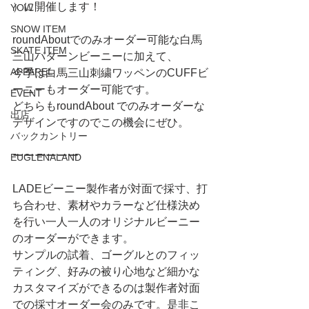
）に開催します！
YOW
SNOW ITEM
roundAboutでのみオーダー可能な白馬
SKATE ITEM
三山パターンビーニーに加えて、
APPAREL
今季は白馬三山刺繍ワッペンのCUFFビ
ーニーもオーダー可能です。
EVENT
どちらもroundAbout でのみオーダーな
出店
デザインですのでこの機会にぜひ。
バックカントリー
ーーーーーー
EUGLENALAND
LADEビーニー製作者が対面で採寸、打
ち合わせ、素材やカラーなど仕様決め
を行い一人一人のオリジナルビーニー
のオーダーができます。
サンプルの試着、ゴーグルとのフィッ
ティング、好みの被り心地など細かな
カスタマイズができるのは製作者対面
での採寸オーダー会のみです。是非こ