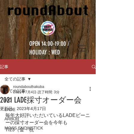
OPEN 14:00-19:00 /
HOLIDAY : WED
記事
全ての記事
roundabouthakuba
全ての記事
2021年7月4日
読了時間: 3分
2021 LADE採寸オーダー会
HID
更新日：
2023年4月17日
LADE
毎年大好評いただいているLADEビーニ
ARBOR
ーの採寸オーダー会を今年も
MOSS SNOWSTICK
7/23（金・祝