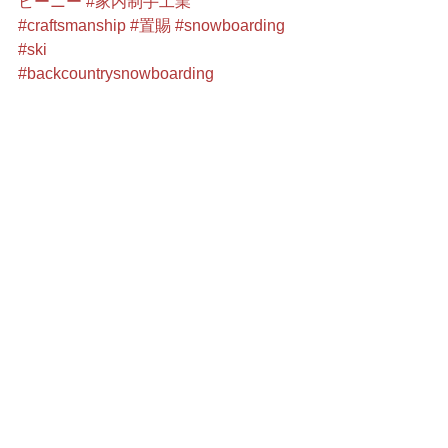
ビーニー
#家内制手工業
#craftsmanship
#置賜
#snowboarding
#ski
#backcountrysnowboarding